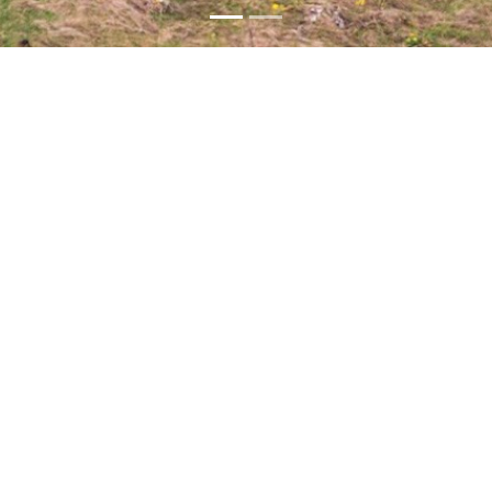
Благодарим за
подкрепата на нашите
партньори